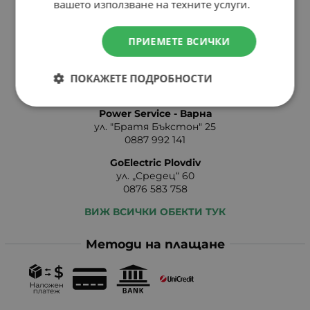
вашето използване на техните услуги.
0884 199 844
online:at:erider.bg
ПРИЕМЕТЕ ВСИЧКИ
eRider - Стара Загора
бул. Руски №47
ПОКАЖЕТЕ ПОДРОБНОСТИ
0887 991 013
shopstz:at:erider.bg
Power Service - Варна
ул. "Братя Бъкстон" 25
0887 992 141
GoElectric Plovdiv
ул. „Средец“ 60
0876 583 758
ВИЖ ВСИЧКИ ОБЕКТИ ТУК
Методи на плащане