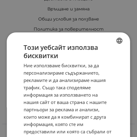
Връщане и замяна
Общи условия за ползване
Политика за поверителност
Политика за използване на бисквитки
Този уебсайт използва
При възникване на спор, свързан с покупка онлайн,
бисквитки
можете да ползвате сайта ОРС
BULGARIAN
Ние използваме бисквитки, за да
Вашите права
ENGLISH
персонализираме съдържанието,
Отказ от сделка
рекламите и да анализираме нашия
Защо eRider?
трафик. Също така споделяме
информация за използването на
Карта на сайта
нашия сайт от ваша страна с нашите
Контакти
партньори за реклама и анализи,
които може да я комбинират с друга
Контакти
информация, която сте им
предоставили или която са събрали от
Онлайн магазин- Понеделник - Петък: 08:30-16:30ч