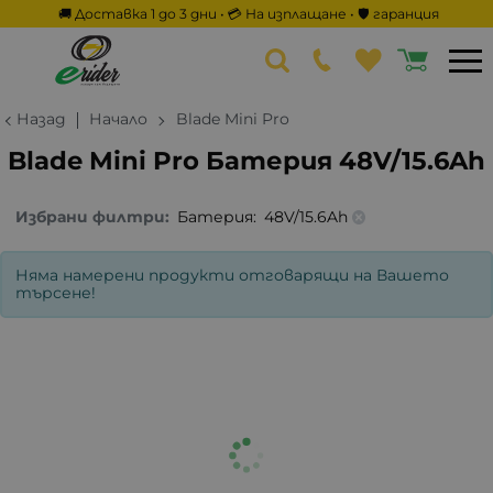
🚚 Доставка 1 до 3 дни • 💳 На изплащане • 🛡️ гаранция
Назад
Начало
Blade Mini Pro
Blade Mini Pro Батерия 48V/15.6Ah
Избрани филтри:
Батерия:
48V/15.6Ah
Няма намерени продукти отговарящи на Вашето
търсене!