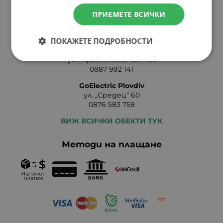
ПРИЕМЕТЕ ВСИЧКИ
бул. Руски №47
0887 991 013
shopstz:at:erider.bg
ПОКАЖЕТЕ ПОДРОБНОСТИ
Power Service - Варна
ул. "Братя Бъкстон" 25
0887 992 141
GoElectric Plovdiv
ул. „Средец“ 60
0876 583 758
ВИЖ ВСИЧКИ ОБЕКТИ ТУК
Методи на плащане