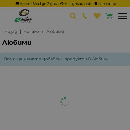
🚚 Доставка 1 до 3 дни • 💳 На изплащане • 🛡️ гаранция
Назад
Начало
Любими
Любими
Все още нямате добавени продукти в Любими