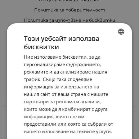
Политика за поверителност
Политика за използване на бисквитки
При възникване на спор, свързан с покупка онлайн,
можете да ползвате сайта ОРС
Този уебсайт използва
бисквитки
Вашите права
BULGARIAN
Ние използваме бисквитки, за да
Отказ от сделка
ENGLISH
персонализираме съдържанието,
Защо eRider?
рекламите и да анализираме нашия
Карта на сайта
трафик. Също така споделяме
информация за използването на
Контакти
нашия сайт от ваша страна с нашите
партньори за реклама и анализи,
Контакти
които може да я комбинират с друга
информация, която сте им
Онлайн магазин- Понеделник - Петък: 08:30-16:30ч
0884 199 844
предоставили или която са събрали от
online:at:erider.bg
вашето използване на техните услуги.
eRider - Стара Загора