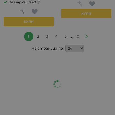
За марка: Vsett 8
КУПИ
КУПИ
...
1
2
3
4
5
10
На страница по: