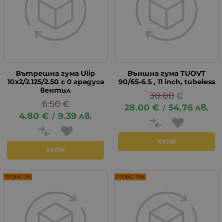
Вътрешна гума Ulip
Външна гума TUOVT
10х2/2.125/2.50 с 0 градуса
90/65-6.5 , 11 inch, tubeless
вентил
30.00
€
6.50
€
28.00
€
54.76
лв.
/
4.80
€
9.39
лв.
/
КУПИ
КУПИ
ПРОМО -9%
ПРОМО -30%