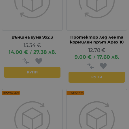
Външна гума 9х2.3
Протектор лед лента
кормилен прът Apex 10
15.34
€
12.78
€
14.00
€
27.38
лв.
/
9.00
€
17.60
лв.
/
КУПИ
КУПИ
ПРОМО -27%
ПРОМО -41%