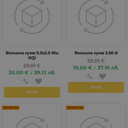
Външна гума 9.5х2.5 Niu
Външна гума 3.50-6
KQl
33.23
€
23.01
€
19.00
€
37.16
лв.
/
20.00
€
39.12
лв.
/
КУПИ
КУПИ
ПРОМО -15%
ПРОМО -53%