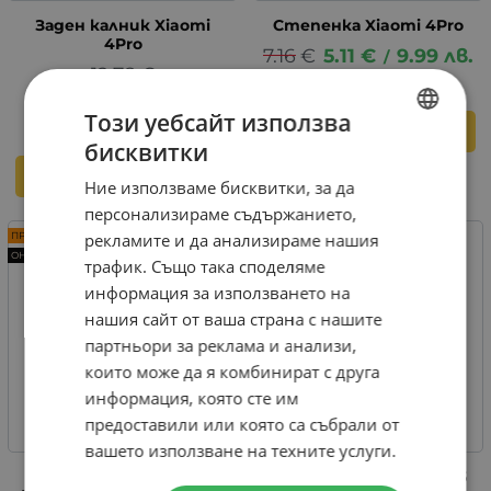
Заден калник Xiaomi
Степенка Xiaomi 4Pro
4Pro
7.16
€
5.11
€
9.99
лв.
/
12.78
€
7.00
€
13.69
лв.
/
Този уебсайт използва
КУПИ
бисквитки
BULGARIAN
КУПИ
Ние използваме бисквитки, за да
ENGLISH
персонализираме съдържанието,
рекламите и да анализираме нашия
ПРОМО -51%
ПРОМО -30%
ОНЛАЙН
трафик. Също така споделяме
информация за използването на
нашия сайт от ваша страна с нашите
партньори за реклама и анализи,
които може да я комбинират с друга
информация, която сте им
предоставили или която са събрали от
вашето използване на техните услуги.
Предна вилка за Xiaomi
Външна гума - 10.5х2.75