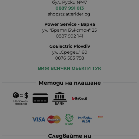
бул. Руски №47
0887 991 013
shopstz:at:erider.bg
Power Service - Варна
ул. "Братя Бъкстон" 25
0887 992 141
GoElectric Plovdiv
ул. „Средец“ 60
0876 583 758
ВИЖ ВСИЧКИ ОБЕКТИ ТУК
Методи на плащане
Следвайте ни