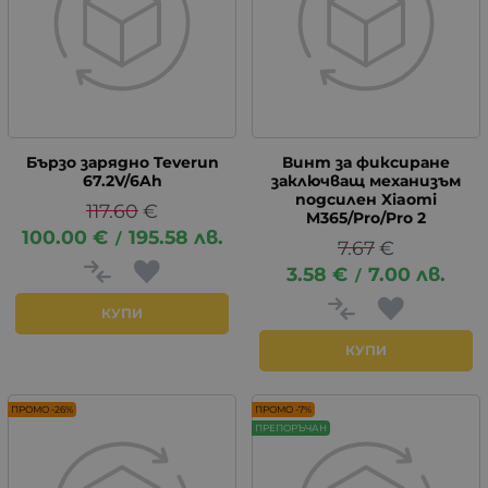
Бързо зарядно Teverun
Винт за фиксиране
67.2V/6Ah
заключващ механизъм
подсилен Xiaomi
117.60
€
M365/Pro/Pro 2
100.00
€
195.58
лв.
/
7.67
€
3.58
€
7.00
лв.
/
КУПИ
КУПИ
ПРОМО -26%
ПРОМО -7%
ПРЕПОРЪЧАН