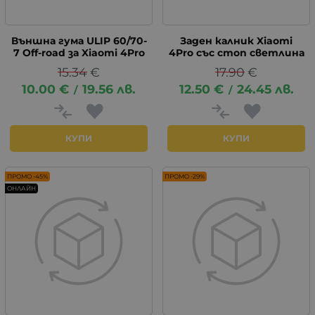
Външна гума ULIP 60/70-
Заден калник Xiaomi
7 Off-road за Xiaomi 4Pro
4Pro със стоп светлина
15.34
€
17.90
€
10.00
€
19.56
лв.
12.50
€
24.45
лв.
/
/
КУПИ
КУПИ
ПРОМО -45%
ПРОМО -29%
ОНЛАЙН