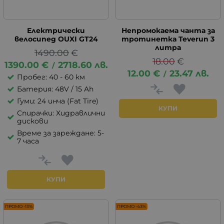
Електрически
Непромокаема чанта за
велосипед OUXI GT24
тротинетка Teverun 3
литра
1490.00
€
18.00
€
1390.00
€
2718.60
лв.
/
12.00
€
23.47
лв.
/
Пробег: 40 - 60 км
Батерия: 48V / 15 Ah
Гуми: 24 инча (Fat Tire)
КУПИ
Спирачки: Хидравлични
дискови
Време за зареждане: 5-
7 часа
КУПИ
ПРОМО -13%
ПРОМО -43%