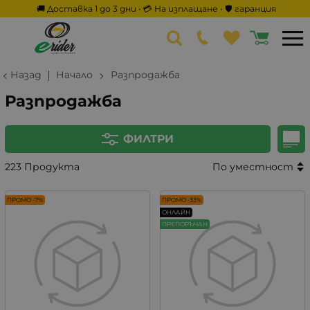
🚚 Доставка 1 до 3 дни • 💳 На изплащане • 🛡️ гаранция
Назад
Начало
Разпродажба
Разпродажба
ФИЛТРИ
223 Продукта
По уместност
ПРОМО -7%
ПРОМО -33%
ОНЛАЙН
ПРЕПОРЪЧАН