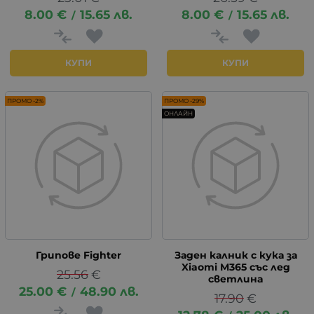
8.00
€
15.65
лв.
8.00
€
15.65
лв.
/
/
КУПИ
КУПИ
ПРОМО -2%
ПРОМО -29%
ОНЛАЙН
Грипове Fighter
Заден калник с кука за
Xiaomi M365 със лед
25.56
€
светлина
25.00
€
48.90
лв.
/
17.90
€