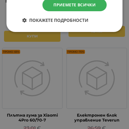
М365/Pro/Pro 2/1S(черен)
25.56
€
ПРИЕМЕТЕ ВСИЧКИ
20.45
€
18.00
€
35.20
лв.
/
10.00
€
19.56
лв.
/
ПОКАЖЕТЕ ПОДРОБНОСТИ
КУПИ
КУПИ
ПРОМО -65%
ПРОМО -70%
Плътна гума за Xiaomi
Електронен блок
4Pro 60/70-7
управление Teverun
23.01
€
26.59
€