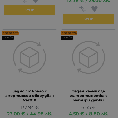
12.78
€
25.00
лв.
/
КУПИ
КУПИ
ПРОМО -83%
ПРОМО -32%
ОНЛАЙН
ОНЛАЙН
Задно стъпало с
Заден калник за
амортисьор оборудван
ел.тротинетка с
Vsett 8
четири дупки
132.94
€
6.65
€
23.00
€
44.98
лв.
4.50
€
8.80
лв.
/
/