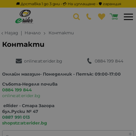
🚚 Доставка 1 до 3 дни • 💳 На изплащане • 🛡️ гаранция
Назад
Начало
Контакти
Контакти
online:at:erider.bg
0884 199 844
Онлайн магазин- Понеделник - Петък: 09:00-17:00
Събота-Неделя почива
0884 199 844
online:at:erider.bg
eRider - Стара Загора
бул.Руски № 47
0887 991 013
shopstz:at:erider.bg