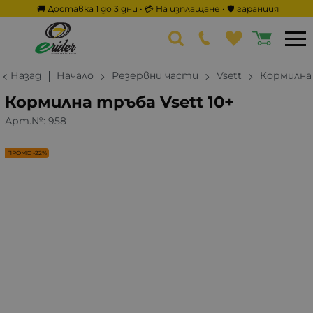
🚚 Доставка 1 до 3 дни • 💳 На изплащане • 🛡️ гаранция
Назад
Начало
Резервни части
Vsett
Кормилна 
Кормилна тръба Vsett 10+
Арт.№:
958
ПРОМО -22%