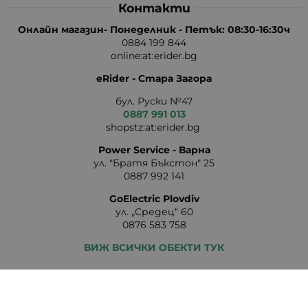
Контакти
Онлайн магазин- Понеделник - Петък: 08:30-16:30ч
0884 199 844
online:at:erider.bg
eRider - Стара Загора
бул. Руски №47
0887 991 013
shopstz:at:erider.bg
Power Service - Варна
ул. "Братя Бъкстон" 25
0887 992 141
GoElectric Plovdiv
ул. „Средец“ 60
0876 583 758
ВИЖ ВСИЧКИ ОБЕКТИ ТУК
Методи на плащане