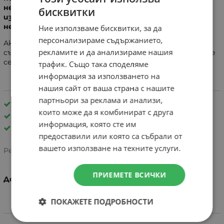
неправилен монтаж, неправилно свързване,
бисквитки
BULGARIAN
използване на несъвместими компоненти или
неправилна експлоатация.
Ние използваме бисквитки, за да
ENGLISH
персонализираме съдържанието,
Ако не сте сигурни дали резервната част е
рекламите и да анализираме нашия
съвместима с Вашето превозно средство, свържете
се с нашия екип преди покупката. 0884199844
трафик. Също така споделяме
информация за използването на
нашия сайт от ваша страна с нашите
партньори за реклама и анализи,
За марка: Vsett 10+
които може да я комбинират с друга
Резервни части за електрически тротинетки
информация, която сте им
Vsett
предоставили или която са събрали от
вашето използване на техните услуги.
Рейтинг:
ПРИЕМЕТЕ ВСИЧКИ
Доставка 2-3 работни дни
ПОКАЖЕТЕ ПОДРОБНОСТИ
Информация