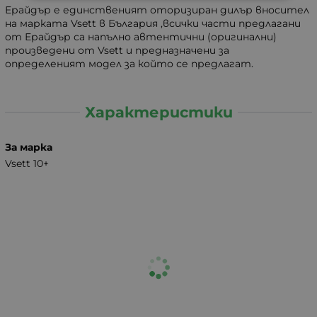
Ерайдър е единственият оторизиран дилър вносител
на марката Vsett в България ,всички части предлагани
от Ерайдър са напълно автентични (оригинални)
произведени от Vsett и предназначени за
определеният модел за който се предлагат.
Характеристики
За марка
Vsett 10+