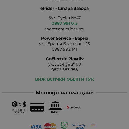
eRider - Стара Загора
бул. Руски №47
0887 991 013
shopstz:at:erider.bg
Power Service - Варна
ул. "Братя Бъкстон" 25
0887 992 141
GoElectric Plovdiv
ул. „Средец“ 60
0876 583 758
ВИЖ ВСИЧКИ ОБЕКТИ ТУК
Методи на плащане