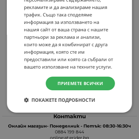
рекламите и да анализираме нашия
Общи условия за ползване
трафик. Също така споделяме
Политика за поверителност
информация за използването на
нашия сайт от ваша страна с нашите
Политика за използване на бисквитки
партньори за реклама и анализи,
При възникване на спор, свързан с покупка онлайн,
които може да я комбинират с друга
можете да ползвате сайта ОРС
информация, която сте им
Вашите права
предоставили или която са събрали от
вашето използване на техните услуги.
Отказ от сделка
Защо eRider?
ПРИЕМЕТЕ ВСИЧКИ
Карта на сайта
Контакти
ПОКАЖЕТЕ ПОДРОБНОСТИ
Контакти
Онлайн магазин- Понеделник - Петък: 08:30-16:30ч
0884 199 844
online:at:erider.bg