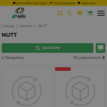
🚚 Доставка 1 до 3 дни • 💳 На изплащане • 🛡️ гаранция
Назад
Начало
NUTT
NUTT
ФИЛТРИ
2 Продукта
По уместност
НЕНАЛИЧЕН