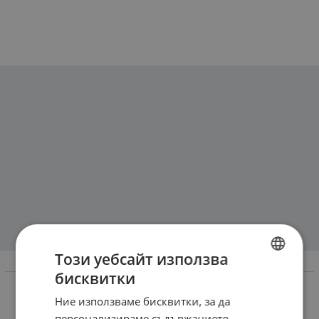
Този уебсайт използва
Информация
бисквитки
BULGARIAN
Доставка и плащане
Ние използваме бисквитки, за да
ENGLISH
персонализираме съдържанието,
Връщане и замяна