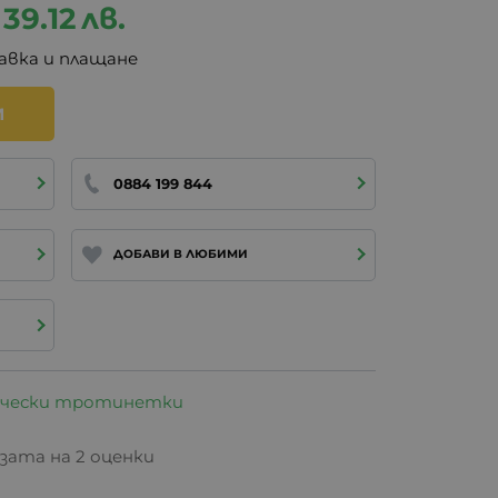
39.12
лв.
авка и плащане
И
0884 199 844
ДОБАВИ В ЛЮБИМИ
ически тротинетки
базата на 2 оценки