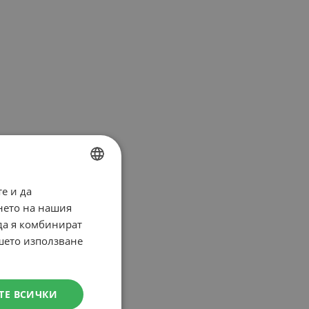
е и да
BULGARIAN
нето на нашия
ENGLISH
 да я комбинират
ашето използване
ТЕ ВСИЧКИ