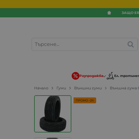
ЗАЩО ER
Разпродажба
Ел. тротине
Начало
Гуми
Външни гуми
Външна гума C
ПРОМО -2%