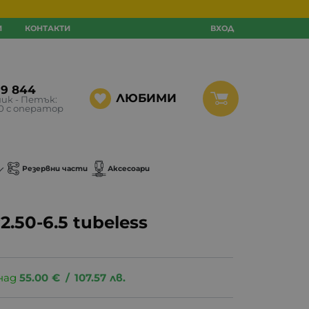
И
КОНТАКТИ
ВХОД
99 844
ЛЮБИМИ
ик - Петък:
30 с оператор
Резервни части
Аксесоари
.50-6.5 tubeless
над
55.00
€
/
107.57
лв.