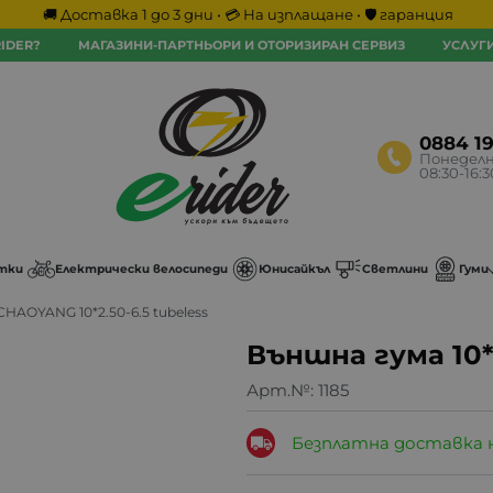
🚚 Доставка 1 до 3 дни • 💳 На изплащане • 🛡️ гаранция
IDER?
МАГАЗИНИ-ПАРТНЬОРИ И ОТОРИЗИРАН СЕРВИЗ
УСЛУГ
0884 1
Понеделн
08:30-16:
тки
Електрически велосипеди
Юнисайкъл
Светлини
Гуми
HAOYANG 10*2.50-6.5 tubeless
Външна гума 10*2
Арт.№:
1185
Безплатна доставка 