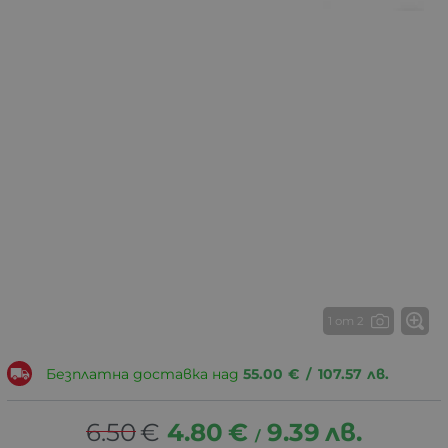
1 от 2
Безплатна доставка над
55.00
€
/
107.57
лв.
6.50
€
4.80
€
9.39
лв.
/