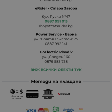
online:at:erider.bg
eRider - Стара Загора
бул. Руски №47
0887 991 013
shopstz:at:erider.bg
Power Service - Варна
ул. "Братя Бъкстон" 25
0887 992 141
GoElectric Plovdiv
ул. „Средец“ 60
0876 583 758
ВИЖ ВСИЧКИ ОБЕКТИ ТУК
Методи на плащане