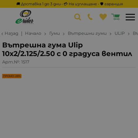
🚚 Доставка 1 до 3 дни • 💳 На изплащане • 🛡️ гаранция
Назад
Начало
Гуми
Вътрешни гуми
ULIP
Въ
Вътрешна гума Ulip
10х2/2.125/2.50 с 0 градуса вентил
Арт.№:
1517
ПРОМО -26%