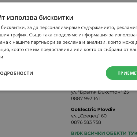
Контакти
йт използва бисквитки
eRider?
Онлайн магазин- Понедел
Петък: 08:30-16:30ч
 бисквитки, за да персонализираме съдържанието, рекламит
 на сайта
0884 199 844
шия трафик. Също така споделяме информация за използва
акти
online:at:erider.bg
рана с нашите партньори за реклама и анализи, които може
ция, която сте им предоставили или която са събрали от в
eRider - Стара Загора
и.
бул. Руски №47
0887 991 013
ПОДРОБНОСТИ
ПРИЕМЕ
shopstz:at:erider.bg
Power Service - Варна
ул. "Братя Бъкстон" 25
0887 992 141
GoElectric Plovdiv
ул. „Средец“ 60
0876 583 758
ВИЖ ВСИЧКИ ОБЕКТИ ТУ