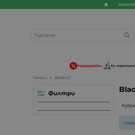
ЗАЩО ER
Разпродажба
Ел. тротине
Начало
Blade GT
Bla
Филтри
Избр
Ням