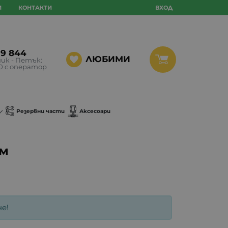
И
КОНТАКТИ
ВХОД
99 844
ЛЮБИМИ
ик - Петък:
30 с оператор
Резервни части
Аксесоари
км
е!