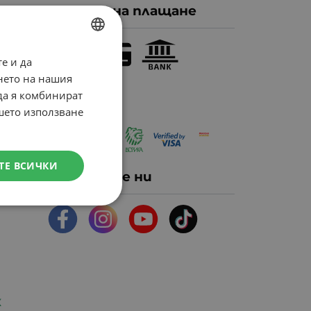
Методи на плащане
ник -
е и да
BULGARIAN
нето на нашия
ENGLISH
 да я комбинират
ашето използване
ТЕ ВСИЧКИ
Следвайте ни
К