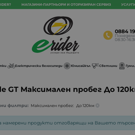
IDER?
МАГАЗИНИ-ПАРТНЬОРИ И ОТОРИЗИРАН СЕРВИЗ
УСЛУГ
0884 1
Понеделн
08:30-16:
тки
Електрически велосипеди
Юнисайкъл
Светлини
Гуми
de GT Максимален пробег До 120
ани филтри:
Максимален пробег:
До 120км
а намерени продукти отговарящи на Вашето търсен