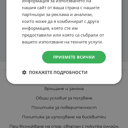
информация за използването на
нашия сайт от ваша страна с нашите
партньори за реклама и анализи,
които може да я комбинират с друга
информация, която сте им
предоставили или която са събрали от
вашето използване на техните услуги.
ПРИЕМЕТЕ ВСИЧКИ
Информация
ПОКАЖЕТЕ ПОДРОБНОСТИ
Доставка и плащане
Връщане и замяна
Общи условия за ползване
Политика за поверителност
Политика за използване на бисквитки
При възникване на спор, свързан с покупка онлайн,