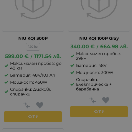
NIU KQI 300P
NIU KQI 100P Gray
340.00
€
664.98
лв.
/
120 кг
Максимален пробег:
599.00
€
1171.54
лв.
/
29км
Максимален пробег: до
Батерия: 48V
48 км
Мощност: 300W
Батерия: 48V/10.1 Ah
Спирачки:
Мощност: 450W
Eлектрическа +
барабанна
Спирачки: Дискови
спирачки
КУПИ
КУПИ