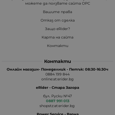
можете да ползвате сайта ОРС
Вашите права
Отказ от сделка
Защо eRider?
Карта на сайта
Контакти
Контакти
Онлайн магазин- Понеделник - Петък: 08:30-16:30ч
0884 199 844
online:at:erider.bg
eRider - Стара Загора
бул. Руски №47
0887 991 013
shopstz:at:erider.bg
Power Service - Варна