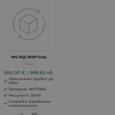
NIU KQI 200P Gray
120 кг
506.00
€
989.65
лв.
/
Максимален пробег: до
50км
Батерия: 48V/7.8Ah
Мощност: 350W
Спирачки: Барабанна+
електрическа