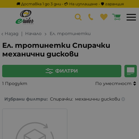
🚚 Доставка 1 до 3 дни • 💳 На изплащане • 🛡️ гаранция
Назад
Начало
Ел. тротинетки
Ел. тротинетки Спирачки
механични дискови
ФИЛТРИ
1 Продукт
По уместност
Избрани филтри:
Спирачки:
механични дискови