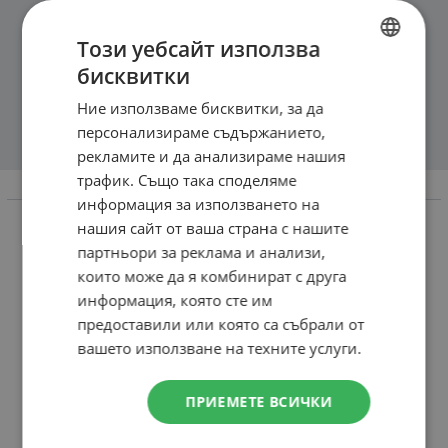
Този уебсайт използва
бисквитки
BULGARIAN
Ние използваме бисквитки, за да
ENGLISH
персонализираме съдържанието,
рекламите и да анализираме нашия
трафик. Също така споделяме
Информация
информация за използването на
нашия сайт от ваша страна с нашите
Доставка и плащане
партньори за реклама и анализи,
Връщане и замяна
които може да я комбинират с друга
Общи условия за ползване
информация, която сте им
предоставили или която са събрали от
Политика за поверителност
вашето използване на техните услуги.
Политика за използване на бисквитки
При възникване на спор, свързан с покупка онлайн,
ПРИЕМЕТЕ ВСИЧКИ
можете да ползвате сайта ОРС