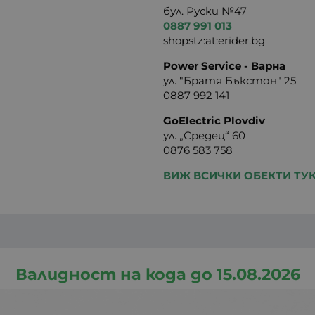
бул. Руски №47
0887 991 013
shopstz:at:erider.bg
Power Service - Варна
ул. "Братя Бъкстон" 25
0887 992 141
GoElectric Plovdiv
ул. „Средец“ 60
0876 583 758
ВИЖ ВСИЧКИ ОБЕКТИ ТУ
Валидност на кода до 15.08.2026