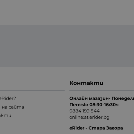
Контакти
eRider?
Онлайн магазин- Понедел
Петък: 08:30-16:30ч
 на сайта
0884 199 844
акти
online:at:erider.bg
eRider - Стара Загора