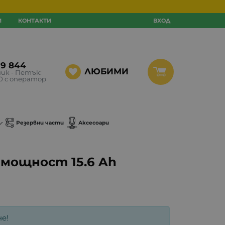
И
КОНТАКТИ
ВХОД
99 844
ЛЮБИМИ
ик - Петък:
30 с оператор
Резервни части
Аксесоари
мощност 15.6 Ah
е!