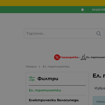
ЗАЩО ER
Разпродажба
Ел. тротине
Начало
Ел. тротинетки
Ел.
Филтри
Избр
Ел. тротинетки
Електрически велосипеди
Ням