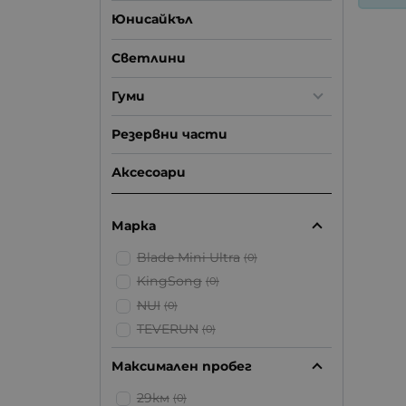
Юнисайкъл
Светлини
Гуми
Резервни части
Аксесоари
Марка
Blade Mini Ultra
(0)
KingSong
(0)
NUI
(0)
TEVERUN
(0)
Максимален пробег
29км
(0)