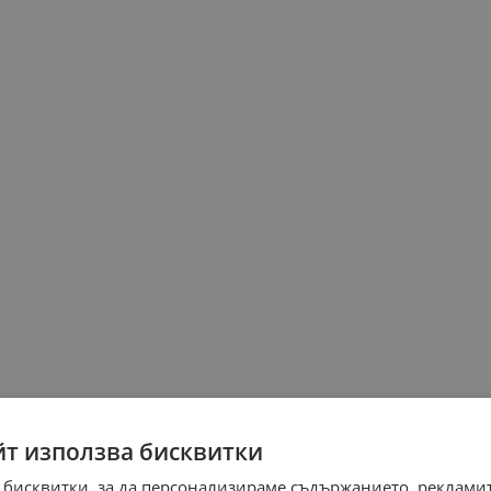
йт използва бисквитки
 бисквитки, за да персонализираме съдържанието, рекламит