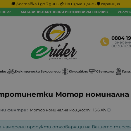
🚚 Доставка 1 до 3 дни • 💳 На изплащане • 🛡️ гаранция
IDER?
МАГАЗИНИ-ПАРТНЬОРИ И ОТОРИЗИРАН СЕРВИЗ
УСЛУГ
0884 1
Понеделн
08:30-16:
тки
Електрически велосипеди
Юнисайкъл
Светлини
Гуми
 тротинетки Мотор номинална 
ани филтри:
Мотор номинална мощност:
15.6 Ah
а намерени продукти отговарящи на Вашето търсен