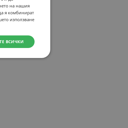
нето на нашия
ENGLISH
 да я комбинират
ашето използване
ТЕ ВСИЧКИ