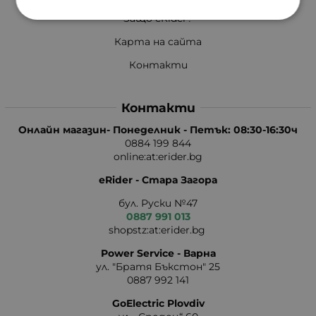
Защо eRider?
Карта на сайта
Контакти
Контакти
Онлайн магазин- Понеделник - Петък: 08:30-16:30ч
0884 199 844
online:at:erider.bg
eRider - Стара Загора
бул. Руски №47
0887 991 013
shopstz:at:erider.bg
Power Service - Варна
ул. "Братя Бъкстон" 25
0887 992 141
GoElectric Plovdiv