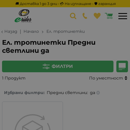
🚚 Доставка 1 до 3 дни • 💳 На изплащане • 🛡️ гаранция
Назад
Начало
Ел. тротинетки
Ел. тротинетки Предни
светлини да
ФИЛТРИ
1 Продукт
По уместност
Избрани филтри:
Предни светлини:
да