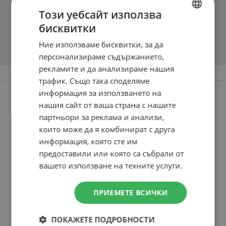
Този уебсайт използва
бисквитки
BULGARIAN
Ние използваме бисквитки, за да
ENGLISH
персонализираме съдържанието,
рекламите и да анализираме нашия
Информация
трафик. Също така споделяме
информация за използването на
Доставка и плащане
нашия сайт от ваша страна с нашите
Връщане и замяна
партньори за реклама и анализи,
които може да я комбинират с друга
Общи условия за ползване
информация, която сте им
Политика за поверителност
предоставили или която са събрали от
Политика за използване на бисквитки
вашето използване на техните услуги.
При възникване на спор, свързан с покупка онлайн,
можете да ползвате сайта ОРС
ПРИЕМЕТЕ ВСИЧКИ
Вашите права
ПОКАЖЕТЕ ПОДРОБНОСТИ
Отказ от сделка