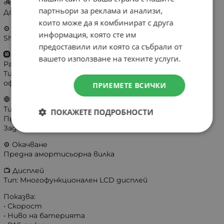
🚲 Пробег
партньори за реклама и анализи,
До 60-90 км с Pedal Assist (PAS)
които може да я комбинират с друга
⚙️ Скорости
информация, която сте им
Shimano 7-Speed
предоставили или която са събрали от
🛞 Гуми
вашето използване на техните услуги.
Размер: 26 × 3.0” FAT
Тип: Гуми с отлично сцепление за асфалт, чакъл и леки
офроуд терени
ПРИЕМЕТЕ ВСИЧКИ
🛑 Спирачки
Тип: Хидравлични дискови
ПОКАЖЕТЕ ПОДРОБНОСТИ
Предна: Хидравлична дискова
Задна: Хидравлична дискова
⚙️ Окачване
Предна амортисьорна вилка
📺 Дисплей
Тип: Многофункционален LCD дисплей
Показва:
• Скорост
• Ниво на батерията