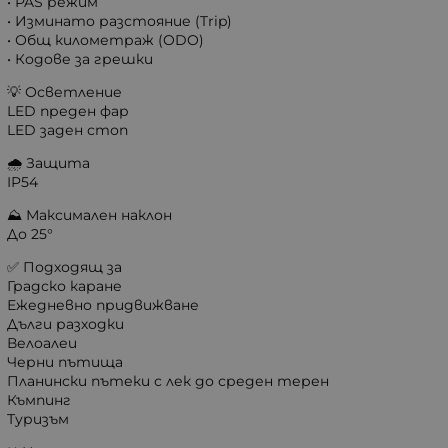
• PAS режим
• Изминато разстояние (Trip)
• Общ километраж (ODO)
• Кодове за грешки
💡 Осветление
LED преден фар
LED заден стоп
🌧️ Защита
IP54
⛰️ Максимален наклон
До 25°
✅ Подходящ за
Градско каране
Ежедневно придвижване
Дълги разходки
Велоалеи
Черни пътища
Планински пътеки с лек до среден терен
Къмпинг
Туризъм