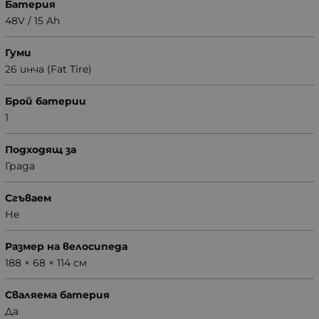
Батерия
48V / 15 Ah
Гуми
26 инча (Fat Tire)
Брой батерии
1
Подходящ за
Града
Сгъваем
Не
Размер на велосипеда
188 × 68 × 114 см
Сваляема батерия
Да