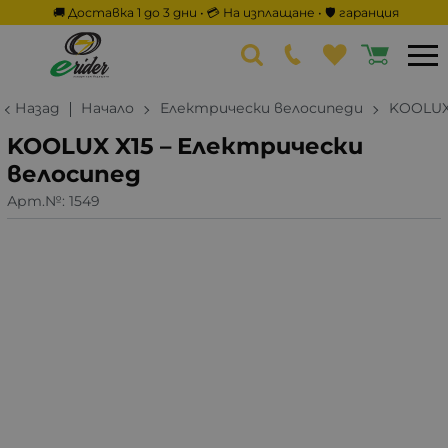
🚚 Доставка 1 до 3 дни • 💳 На изплащане • 🛡️ гаранция
Назад
Начало
Електрически велосипеди
KOOLU
KOOLUX X15 – Електрически
велосипед
Арт.№:
1549