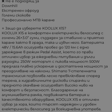
❌ Не е подходящ за
Downhill
Екстремен офроуд
Големи скокове
Професионално MTB каране
⭐ Защо да изберете KOOLUX X15?
KOOLUX X15 е комфортен електрически велосипед с
големи 26×3.0” гуми, създаден за стабилно и приятно
каране както в града, така и извън него. Батерията
48V / 15.6Ah осигурява пробег до 120 км с едно
зареждане в режим Pedal Assist, което го прави
отличен избор за ежедневни пътувания и дълги
разходки. 250W моторът с пикова мощност 500W
предлага плавно ускорение и достатъчна мощност за
преодоляване на наклони. Shimano 7-степенната
трансмисия позволява лесно превключване според
терена, а хидравличните дискови спирачки и
предното окачване осигуряват високо ниво на
комфорт и безопасност. Благодарение на
алуминиевата рамка, подвижната батерия и
качественото оборудване, KOOLUX X15 е отличен
избор за хора, които търсят надежден и удобен
електрически велосипед за всекидневна употреба.