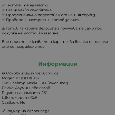
✅ Тествайте на място
✅ Без никакво сглобяване
✅ Професионално подготвен от нашия сервиз
✅ Проверен, настроен и готов за път
⚠️ Готов за каране велосипед получавате само при
покупка на място в магазина.
Вие просто се качвате и карате. За всичко останало
сме се погрижили ние.
Информация
⚙️ Основни характеристики
Модел: KOOLUX X15
Тип: Електрически FAT велосипед
Рамка: Алуминиева сплав
Размер на рамката: 26”
Цвят: Черен / Сив
Сгъваем: Не
📏 Размер на велосипеда