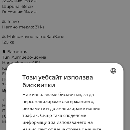
Дължина: 188 см
Ширина: 68 см
Височина: 114 см
⚖️ Тегло
Нетно тегло: 31 кг
⚖️ Максимално натоварване
120 кг
🔋 Батерия
Тип: Литиево-йонна
Напрежение: 48V
Капацитет: 15.6Ah
Енергия: 748.8 Wh
Този уебсайт използва
Подвижна батерия: Да
бисквитки
Заключване с ключ: Да
BULGARIAN
Време за зареждане: 5–6 часа
Ние използваме бисквитки, за да
ENGLISH
⚡ Мотор
персонализираме съдържанието,
Номинална мощност: 250W
рекламите и да анализираме нашия
Пикова мощност: 750W
трафик. Също така споделяме
Разположение: Задна главина
информация за използването на
Максимална скорост: 25 km/h (EU настройка)
нашия сайт от ваша страна с нашите