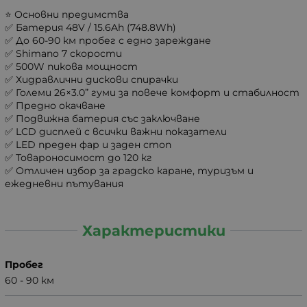
⭐ Основни предимства
✅ Батерия 48V / 15.6Ah (748.8Wh)
✅ До 60-90 км пробег с едно зареждане
✅ Shimano 7 скорости
✅ 500W пикова мощност
✅ Хидравлични дискови спирачки
✅ Големи 26×3.0” гуми за повече комфорт и стабилност
✅ Предно окачване
✅ Подвижна батерия със заключване
✅ LCD дисплей с всички важни показатели
✅ LED преден фар и заден стоп
✅ Товароносимост до 120 кг
✅ Отличен избор за градско каране, туризъм и
ежедневни пътувания
Характеристики
Пробег
60 - 90 км