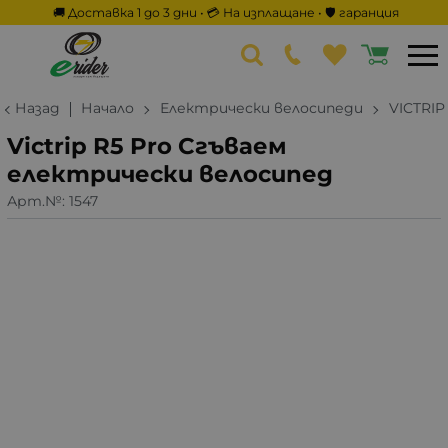
🚚 Доставка 1 до 3 дни • 💳 На изплащане • 🛡️ гаранция
Назад
Начало
Електрически велосипеди
VICTRIP
Victrip R5 Pro Сгъваем
електрически велосипед
Арт.№:
1547