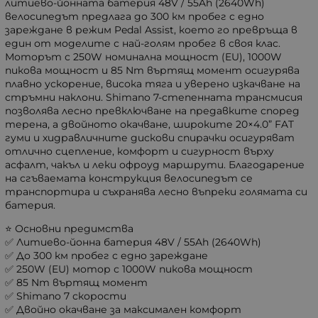
литиево-йонната батерия 48V / 55Ah (2640Wh)
велосипедът предлага до 300 км пробег с едно
зареждане в режим Pedal Assist, което го превръща в
един от моделите с най-голям пробег в своя клас.
Моторът с 250W номинална мощност (EU), 1000W
пикова мощност и 85 Nm въртящ момент осигурява
плавно ускорение, висока тяга и уверено изкачване на
стръмни наклони. Shimano 7-степенната трансмисия
позволява лесно превключване на предавките според
терена, а двойното окачване, широките 20×4.0” FAT
гуми и хидравличните дискови спирачки осигуряват
отлично сцепление, комфорт и сигурност върху
асфалт, чакъл и леки офроуд маршрути. Благодарение
на сгъваемата конструкция велосипедът се
транспортира и съхранява лесно въпреки голямата си
батерия.
⭐ Основни предимства
✅ Литиево-йонна батерия 48V / 55Ah (2640Wh)
✅ До 300 км пробег с едно зареждане
✅ 250W (EU) мотор с 1000W пикова мощност
✅ 85 Nm въртящ момент
✅ Shimano 7 скорости
✅ Двойно окачване за максимален комфорт