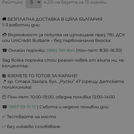
4.2/5 на базата на 13 оценки
Рейтинг:
🚚 БЕЗПЛАТНА ДОСТАВКА В ЦЯЛА БЪЛГАРИЯ
1–3 работни дни
💳 Възможност за покупка на изплащане през TBI, ДСК
или UniCredit Bulbank – без първоначална вноска
☎ Онлайн поръчки:
0884 199 844
(пон–пет: 8:30–16:30)
Зад всяка поръчка стои реален човек от екипа ни, не
колцентър.
🏪 ВЗЕМЕТЕ ГО ГОТОВ ЗА КАРАНЕ!
📍 гр. Стара Загора, бул. „Руски” 47 (срещу Детската
поликлиника)
🕚 Пон–пет: 10:00–19:00, обедна почивка 13:00–14:00
☎
0887 99 10 13
| Събота и неделя: почивни дни
✅ Тествайте на място
✅ Без никакво сглобяване