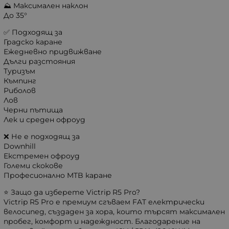
⛰️ Максимален наклон
До 35°
✅ Подходящ за
Градско каране
Ежедневно придвижване
Дълги разстояния
Туризъм
Къмпинг
Риболов
Лов
Черни пътища
Лек и среден офроуд
❌ Не е подходящ за
Downhill
Екстремен офроуд
Големи скокове
Професионално MTB каране
⭐ Защо да изберете Victrip R5 Pro?
Victrip R5 Pro е премиум сгъваем FAT електрически
велосипед, създаден за хора, които търсят максимален
пробег, комфорт и надеждност. Благодарение на