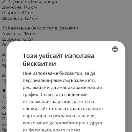
📏 Размер на велосипеда
Дължина: 176 см
Ширина: 62 см
Височина: 127 см
📦 Размер на велосипеда (сгънат)
Дължина: 96 см
Ширина: 72 см
Височина: 82 см
Този уебсайт използва
⚖️ Тегло
Нетно тегло: 51 кг
бисквитки
BULGARIAN
Брутно тегло: 54 кг
Ние използваме бисквитки, за да
ENGLISH
⚖️ Максимално натоварване
персонализираме съдържанието,
180 кг
рекламите и да анализираме нашия
🔋 Батерия
трафик. Също така споделяме
Тип: Литиево-йонна
информация за използването на
Напрежение: 48V
Капацитет: 55Ah
нашия сайт от ваша страна с нашите
Енергия: 2640 Wh
партньори за реклама и анализи,
Подвижна батерия: Да
които може да я комбинират с друга
Заключване с ключ: Да
информация, която сте им
Време за зареждане: 5–6 часа