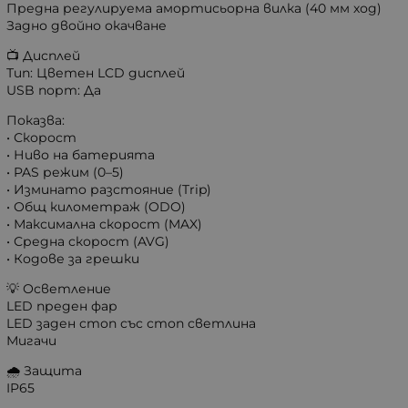
Предна регулируема амортисьорна вилка (40 мм ход)
Задно двойно окачване
📺 Дисплей
Тип: Цветен LCD дисплей
USB порт: Да
Показва:
• Скорост
• Ниво на батерията
• PAS режим (0–5)
• Изминато разстояние (Trip)
• Общ километраж (ODO)
• Максимална скорост (MAX)
• Средна скорост (AVG)
• Кодове за грешки
💡 Осветление
LED преден фар
LED заден стоп със стоп светлина
Мигачи
🌧️ Защита
IP65