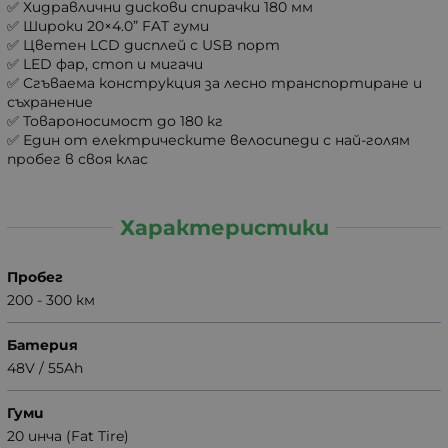
✅ Хидравлични дискови спирачки 180 мм
✅ Широки 20×4.0” FAT гуми
✅ Цветен LCD дисплей с USB порт
✅ LED фар, стоп и мигачи
✅ Сгъваема конструкция за лесно транспортиране и
съхранение
✅ Товароносимост до 180 кг
✅ Един от електрическите велосипеди с най-голям
пробег в своя клас
Характеристики
Пробег
200 - 300 км
Батерия
48V / 55Ah
Гуми
20 инча (Fat Tire)