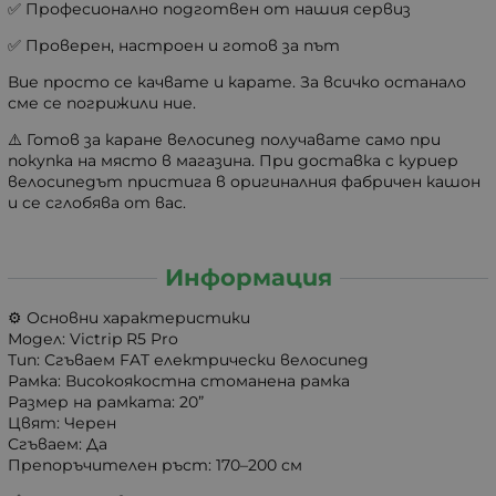
✅ Професионално подготвен от нашия сервиз
✅ Проверен, настроен и готов за път
Вие просто се качвате и карате. За всичко останало
сме се погрижили ние.
⚠️ Готов за каране велосипед получавате само при
покупка на място в магазина. При доставка с куриер
велосипедът пристига в оригиналния фабричен кашон
и се сглобява от вас.
Информация
⚙️ Основни характеристики
Модел: Victrip R5 Pro
Тип: Сгъваем FAT електрически велосипед
Рамка: Високоякостна стоманена рамка
Размер на рамката: 20”
Цвят: Черен
Сгъваем: Да
Препоръчителен ръст: 170–200 см