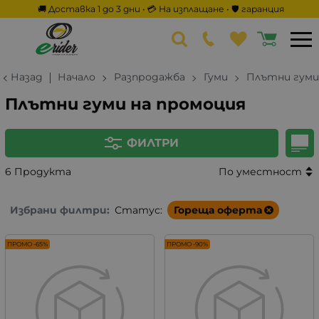
🚚 Доставка 1 до 3 дни • 💳 На изплащане • 🛡️ гаранция
Назад
Начало
Разпродажба
Гуми
Плътни гуми
Плътни гуми на промоция
ФИЛТРИ
6 Продукта
По уместност
Избрани филтри:
Статус:
Гореща оферта
ПРОМО -65%
ПРОМО -90%