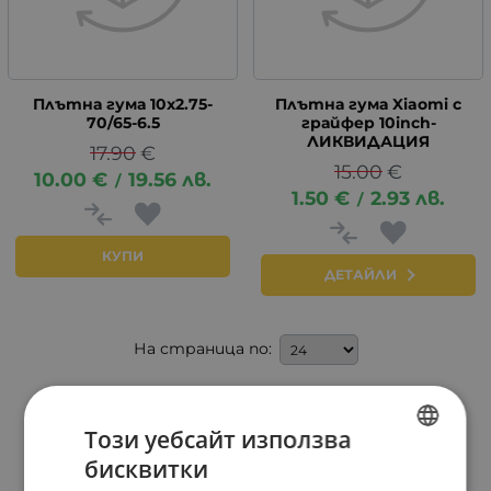
Плътна гума 10х2.75-
Плътна гума Xiaomi с
70/65-6.5
грайфер 10inch-
ЛИКВИДАЦИЯ
17.90
€
15.00
€
10.00
€
19.56
лв.
/
1.50
€
2.93
лв.
/
КУПИ
ДЕТАЙЛИ
На страница по:
Този уебсайт използва
бисквитки
BULGARIAN