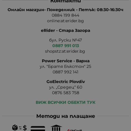
Контакти
Онлайн магазин- Понеделник - Петък: 08:30-16:30ч
0884 199 844
online:at:erider.bg
eRider - Стара Загора
бул. Руски №47
0887 991 013
shopstz:at:erider.bg
Power Service - Варна
ул. "Братя Бъкстон" 25
0887 992 141
GoElectric Plovdiv
ул. „Средец“ 60
0876 583 758
ВИЖ ВСИЧКИ ОБЕКТИ ТУК
Методи на плащане