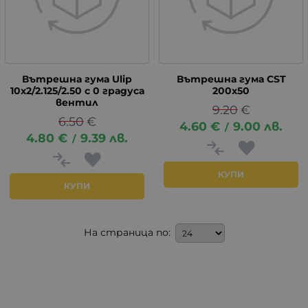
Вътрешна гума Ulip
Вътрешна гума CST
10х2/2.125/2.50 с 0 градуса
200х50
вентил
9.20
€
6.50
€
4.60
€
9.00
лв.
/
4.80
€
9.39
лв.
/
КУПИ
КУПИ
На страница по: