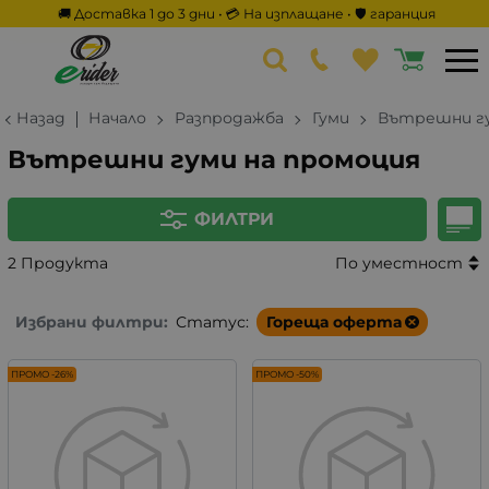
🚚 Доставка 1 до 3 дни • 💳 На изплащане • 🛡️ гаранция
Назад
Начало
Разпродажба
Гуми
Вътрешни г
Вътрешни гуми на промоция
ФИЛТРИ
2 Продукта
По уместност
Избрани филтри:
Статус:
Гореща оферта
ПРОМО -26%
ПРОМО -50%