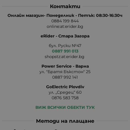
Контакти
Онлайн магазин- Понеделник - Петък: 08:30-16:30ч
0884 199 844
online:at:erider.bg
eRider - Стара Загора
бул. Руски №47
0887 991 013
shopstz:at:erider.bg
Power Service - Варна
ул. "Братя Бъкстон" 25
0887 992 141
GoElectric Plovdiv
ул. „Средец“ 60
0876 583 758
ВИЖ ВСИЧКИ ОБЕКТИ ТУК
Методи на плащане