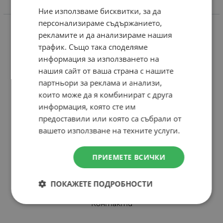
Ние използваме бисквитки, за да
Информация
ENGLISH
персонализираме съдържанието,
Доставка и плащане
рекламите и да анализираме нашия
трафик. Също така споделяме
Връщане и замяна
информация за използването на
Общи условия за ползване
нашия сайт от ваша страна с нашите
Политика за поверителност
партньори за реклама и анализи,
които може да я комбинират с друга
Политика за използване на бисквитки
информация, която сте им
При възникване на спор, свързан с покупка онлайн,
предоставили или която са събрали от
можете да ползвате сайта ОРС
вашето използване на техните услуги.
Вашите права
Отказ от сделка
ПРИЕМЕТЕ ВСИЧКИ
Защо eRider?
ПОКАЖЕТЕ ПОДРОБНОСТИ
Карта на сайта
Контакти