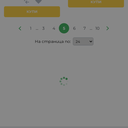
КУПИ
КУПИ
...
...
1
3
4
5
6
7
10
На страница по: