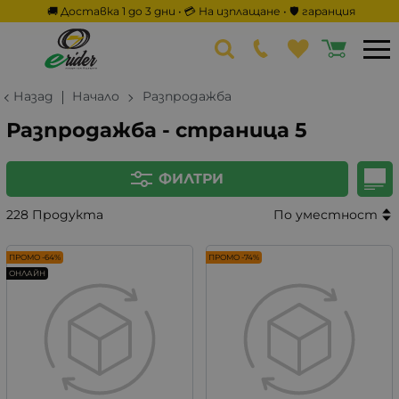
🚚 Доставка 1 до 3 дни • 💳 На изплащане • 🛡️ гаранция
Назад
Начало
Разпродажба
Разпродажба - страница 5
ФИЛТРИ
228 Продукта
По уместност
ПРОМО -64%
ПРОМО -74%
ОНЛАЙН