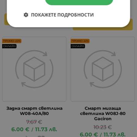
6.00
€
11.73
лв.
/
ПОКАЖЕТЕ ПОДРОБНОСТИ
КУПИ
КУПИ
ПРОМО -22%
ПРОМО -41%
ОНЛАЙН
ОНЛАЙН
Задна смарт светлина
Смарт мигаща
W08-40A/80
светлина W08J-80
Gaciron
7.67
€
10.23
€
6.00
€
11.73
лв.
/
6.00
€
11.73
лв.
/