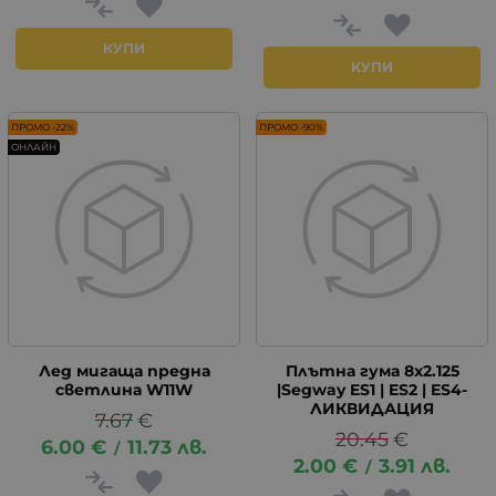
КУПИ
КУПИ
ПРОМО -22%
ПРОМО -90%
ОНЛАЙН
Лед мигаща предна
Плътна гума 8x2.125
светлина W11W
|Segway ES1 | ES2 | ES4-
ЛИКВИДАЦИЯ
7.67
€
20.45
€
6.00
€
11.73
лв.
/
2.00
€
3.91
лв.
/