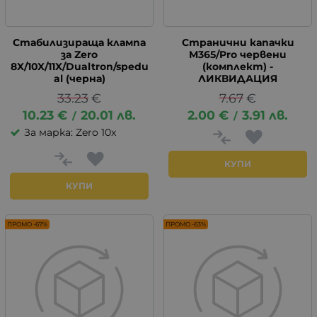
Стабилизираща клампа
Странични капачки
за Zero
M365/Pro червени
8X/10X/11X/Dualtron/spedu
(комплект) -
al (черна)
ЛИКВИДАЦИЯ
33.23
€
7.67
€
10.23
€
20.01
лв.
2.00
€
3.91
лв.
/
/
За марка: Zero 10x
КУПИ
КУПИ
ПРОМО -67%
ПРОМО -63%