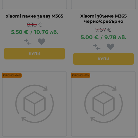
xiaomi палче за газ М365
Xiаomi звънче М365
черно/сребърно
8.18
€
7.67
€
5.50
€
10.76
лв.
/
5.00
€
9.78
лв.
/
КУПИ
КУПИ
ПРОМО -64%
ПРОМО -41%