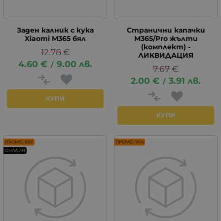
Заден калник с кука
Странични капачки
Xiaomi M365 бял
M365/Pro жълти
(комплект) -
12.78
€
ЛИКВИДАЦИЯ
4.60
€
9.00
лв.
/
7.67
€
2.00
€
3.91
лв.
/
КУПИ
КУПИ
ПРОМО -69%
ПРОМО -74%
ОНЛАЙН