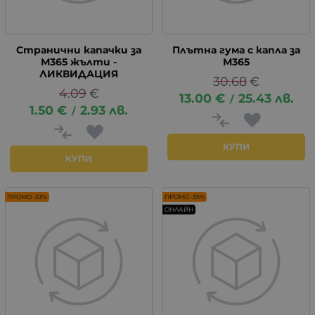
Странични капачки за
Плътна гума с капла за
М365 жълти -
М365
ЛИКВИДАЦИЯ
30.68
€
4.09
€
13.00
€
25.43
лв.
/
1.50
€
2.93
лв.
/
КУПИ
КУПИ
ПРОМО -33%
ПРОМО -35%
ОНЛАЙН