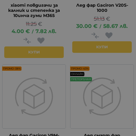
xiaomi повдигачи за
Лед фар Gaciron V20S-
калник и степенка за
1000
10инча гуми М365
51.13
€
11.25
€
30.00
€
58.67
лв.
/
4.00
€
7.82
лв.
/
КУПИ
КУПИ
ПРОМО -38%
ПРОМО -43%
ОНЛАЙН
ПРЕПОРЪЧАН
Лед фар Gaciron V9M-
Лед смарт фар