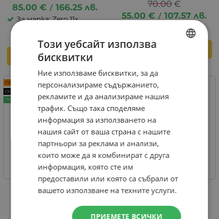
70.00
€
85.00
€
166.25
лв.
/
55.00
€
107.57
лв.
/
За марка: Zero 11x
Този уебсайт използва
КУПИ
бисквитки
КУПИ
BULGARIAN
Ние използваме бисквитки, за да
ENGLISH
персонализираме съдържанието,
ПРОМО -40%
ПРОМО -22%
ОНЛАЙН
ОНЛАЙН
рекламите и да анализираме нашия
ПРЕПОРЪЧАН
трафик. Също така споделяме
информация за използването на
нашия сайт от ваша страна с нашите
партньори за реклама и анализи,
които може да я комбинират с друга
информация, която сте им
предоставили или която са събрали от
вашето използване на техните услуги.
Лед фар V9CP- 550Lm
W08-10A смарт задна
светлина
25.00
€
7.67
€
15.00
€
29.34
лв.
/
ПРИЕМЕТЕ ВСИЧКИ