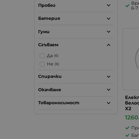
Вре
Пробег
6-7
Батерия
Гуми
Сгъваем
Да
(6)
Не
(6)
Спирачки
Окачване
Елек
вело
Товароносимост
X2
1260
Про
Бат