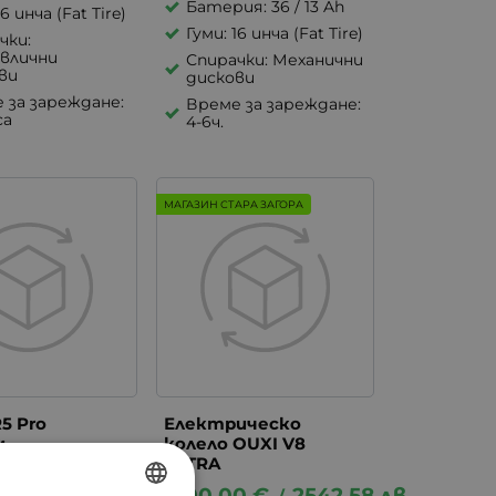
Батерия: 36 / 13 Ah
16 инча (Fat Tire)
Гуми: 16 инча (Fat Tire)
чки:
влични
Спирачки: Механични
ви
дискови
 за зареждане:
Време за зареждане:
са
4-6ч.
МАГАЗИН СТАРА ЗАГОРА
R5 Pro
Електрическо
м
колело OUXI V8
ически
ULTRA
пед
1300.00
€
2542.58
лв.