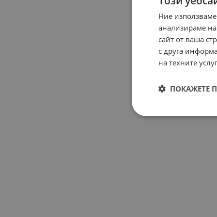
Този уебса
1299
Ние използваме
Про
анализираме на
Бат
сайт от ваша ст
Гум
с друга информа
Tire
на техните услуг
Спи
Хи
ди
ПОКАЖЕТЕ 
Вре
6-7