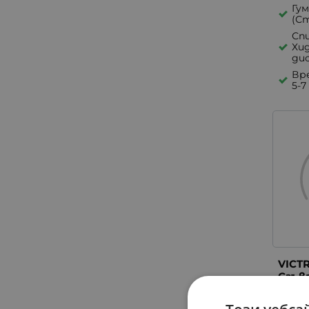
Гум
(С
Спи
Хи
ди
Вре
5-7
VICTR
Сгъв
Елек
вело