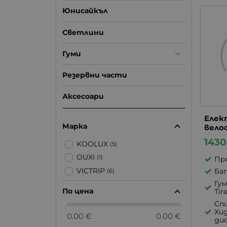
Юнисайкъл
Светлини
Гуми
Резервни части
Аксесоари
Елек
Марка
велос
1430
KOOLUX
(5)
OUXI
(1)
Про
VICTRIP
Бат
(6)
Гум
По цена
Tire
Спи
Хи
0.00 €
0.00 €
ди