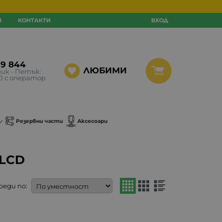
И
КОНТАКТИ
ВХОД
99 844
ЛЮБИМИ
ик - Петък:
30 с оператор
Резервни части
Аксесоари
 LCD
реди по: