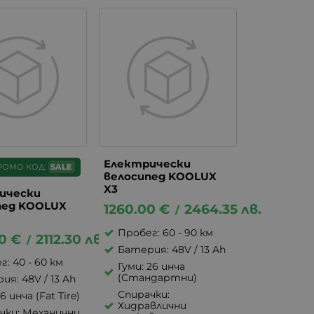
Електрически
РОМО КОД:
SALE
велосипед KOOLUX
X3
ически
пед KOOLUX
1260.00
€
2464.35
лв.
/
Пробег: 60 - 90 км
0
€
2112.30
лв.
/
Батерия: 48V / 13 Ah
: 40 - 60 км
Гуми: 26 инча
(Стандартни)
ия: 48V / 13 Ah
Спирачки:
16 инча (Fat Tire)
Хидравлични
чки: Механични