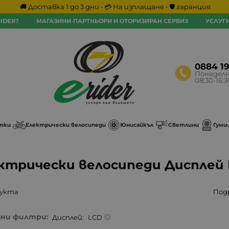
🚚 Доставка 1 до 3 дни • 💳 На изплащане • 🛡️ гаранция
IDER?
МАГАЗИНИ-ПАРТНЬОРИ И ОТОРИЗИРАН СЕРВИЗ
УСЛУГ
0884 1
Понеделн
08:30-16:
тки
Електрически велосипеди
Юнисайкъл
Светлини
Гуми
ктрически велосипеди Дисплей
дукта
Под
ани филтри:
Дисплей:
LCD