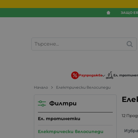
ЗАЩО ER
Разпродажба
Ел. тротине
Начало
Електрически велосипеди
Еле
Филтри
12 Про
Ел. тротинетки
Избр
Електрически велосипеди