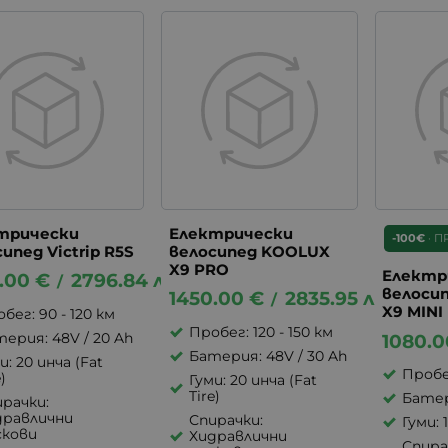
трически
Електрически
-100€
·
П
ипед Victrip R5S
велосипед KOOLUX
X9 PRO
Електр
.00
€
2796.84
лв.
/
велоси
1450.00
€
2835.95
лв.
/
X9 MINI
бег: 90 - 120 км
Пробег: 120 - 150 км
ерия: 48V / 20 Ah
1080.0
Батерия: 48V / 30 Ah
и: 20 инча (Fat
Пробег
)
Гуми: 20 инча (Fat
Tire)
Батер
рачки:
дравлични
Спирачки:
Гуми: 
скови
Хидравлични
Спира