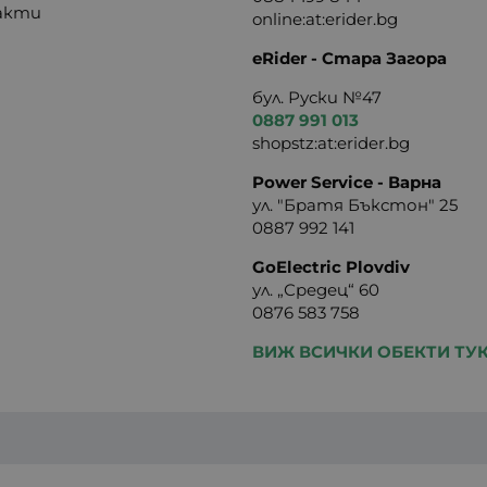
акти
online:at:erider.bg
eRider - Стара Загора
бул. Руски №47
0887 991 013
shopstz:at:erider.bg
Power Service - Варна
ул. "Братя Бъкстон" 25
0887 992 141
GoElectric Plovdiv
ул. „Средец“ 60
0876 583 758
ВИЖ ВСИЧКИ ОБЕКТИ ТУ