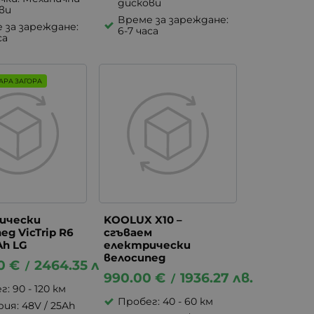
дискови
ви
Време за зареждане:
 за зареждане:
6-7 часа
са
АРА ЗАГОРА
ически
KOOLUX X10 –
ед VicTrip R6
сгъваем
Ah LG
електрически
велосипед
0
€
2464.35
лв.
/
990.00
€
1936.27
лв.
/
: 90 - 120 км
Пробег: 40 - 60 км
ия: 48V / 25Ah