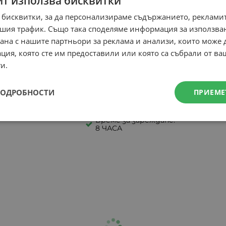
йт използва бисквитки
електрически
.00
€
2540.62
лв.
1950.0
/
велосипед
 бисквитки, за да персонализираме съдържанието, рекламит
бег: 90 - 120 км
Пробе
шия трафик. Също така споделяме информация за използва
1650.00
€
3227.12
лв.
/
ерия: 48V / 20 Ah
Батер
рана с нашите партньори за реклама и анализи, които може
Пробег: 150 - 200 км
и: 20 инча (Fat
Гуми: 
ция, която сте им предоставили или която са събрали от в
)
Tire)
Батерия: 48V / 40 Ah
и.
рачки:
Спира
Гуми: 20 инча (Fat
дравлични
Хидра
Tire)
скови
диско
Спирачки:
ПОДРОБНОСТИ
ПРИЕМЕ
ме за зареждане:
Време
Хидравлични
 часа
7-8 ча
дискови
Време за зареждане:
8 ЧАСА