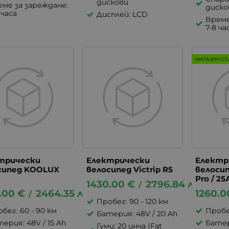
дискови
ме за зареждане:
диско
 часа
Дисплей: LCD
Време
7-8 ча
МАГАЗИН СТ
трически
Електрически
Електр
сипед KOOLUX
велосипед Victrip R5
велосип
Pro / 25
1430.00
€
2796.84
лв.
/
.00
€
2464.35
лв.
1260.0
/
Пробег: 90 - 120 км
бег: 60 - 90 км
Пробег
Батерия: 48V / 20 Ah
ерия: 48V / 15 Ah
Батер
Гуми: 20 инча (Fat