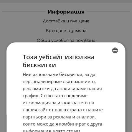
Информация
Доставка и плащане
Връщане и замяна
Общи условия за ползване
Политика за поверителност
Този уебсайт използва
Политика за използване на бисквитки
бисквитки
BULGARIAN
При възникване на спор, свързан с покупка онлайн,
Ние използваме бисквитки, за да
можете да ползвате сайта ОРС
ENGLISH
персонализираме съдържанието,
Вашите права
рекламите и да анализираме нашия
Отказ от сделка
трафик. Също така споделяме
информация за използването на
Защо eRider?
нашия сайт от ваша страна с нашите
Карта на сайта
партньори за реклама и анализи,
които може да я комбинират с друга
Контакти
информация, която сте им