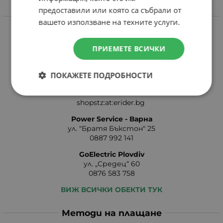
предоставили или която са събрали от
Контакти
вашето използване на техните услуги.
Онлайн магазин- Понеделник - Петък: 08:30-16:30ч
0884 199 844
ПРИЕМЕТЕ ВСИЧКИ
online:at:erider.bg
eRider - Стара Загора
ПОКАЖЕТЕ ПОДРОБНОСТИ
бул. Руски №47
0887 991 013
shopstz:at:erider.bg
Power Service - Варна
ул. "Братя Бъкстон" 25
0887 992 141
GoElectric Plovdiv
ул. „Средец“ 60
0876 583 758
ВИЖ ВСИЧКИ ОБЕКТИ ТУК
Методи на плащане