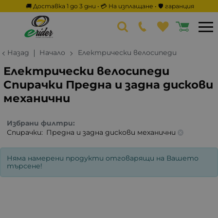
🚚 Доставка 1 до 3 дни • 💳 На изплащане • 🛡️ гаранция
Назад
Начало
Електрически велосипеди
Електрически велосипеди
Спирачки Предна и задна дискови
механични
Избрани филтри:
Спирачки:
Предна и задна дискови механични
Няма намерени продукти отговарящи на Вашето
търсене!