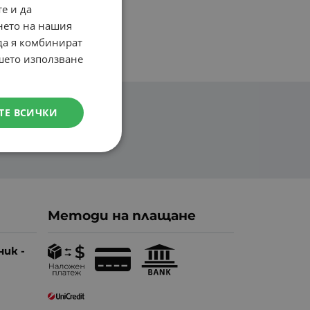
е и да
BULGARIAN
нето на нашия
ENGLISH
 да я комбинират
ашето използване
ТЕ ВСИЧКИ
Методи на плащане
ник -