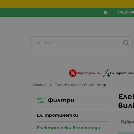
ЗАЩО ER
Разпродажба
Ел. тротине
Начало
Електрически велосипеди
Еле
Филтри
вил
Ел. тротинетки
Избр
Електрически велосипеди