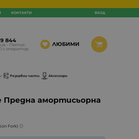
И
КОНТАКТИ
ВХОД
99 844
ЛЮБИМИ
ик - Петък:
30 с оператор
Резервни части
Аксесоари
е Предна амортисьорна
on Fork)