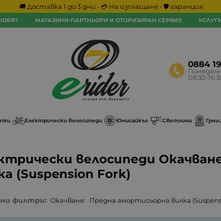
🚚 Доставка 1 до 3 дни • 💳 На изплащане • 🛡️ гаранция
IDER?
МАГАЗИНИ-ПАРТНЬОРИ И ОТОРИЗИРАН СЕРВИЗ
УСЛУГ
0884 1
Понеделн
08:30-16:
тки
Електрически велосипеди
Юнисайкъл
Светлини
Гуми
ктрически велосипеди Окачван
ка (Suspension Fork)
ани филтри:
Окачване:
Предна амортисьорна вилка (Suspensi