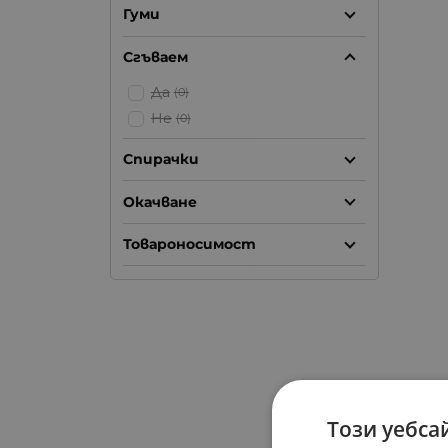
Гуми
Сгъваем
Да
(0)
Не
(0)
Спирачки
Окачване
Товароносимост
Този уебса