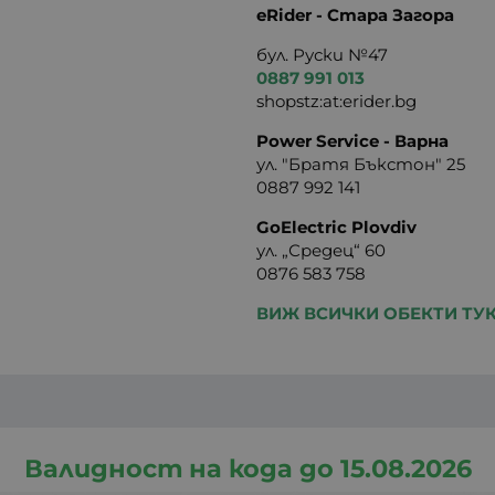
eRider - Стара Загора
бул. Руски №47
0887 991 013
shopstz:at:erider.bg
Power Service - Варна
ул. "Братя Бъкстон" 25
0887 992 141
GoElectric Plovdiv
ул. „Средец“ 60
0876 583 758
ВИЖ ВСИЧКИ ОБЕКТИ ТУ
Валидност на кода до 15.08.2026