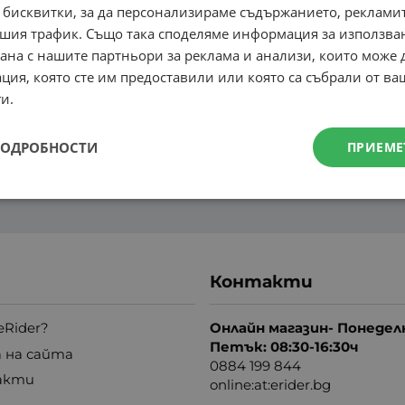
 бисквитки, за да персонализираме съдържанието, рекламит
шия трафик. Също така споделяме информация за използва
рана с нашите партньори за реклама и анализи, които може
ция, която сте им предоставили или която са събрали от в
и.
ПОДРОБНОСТИ
ПРИЕМЕ
Контакти
eRider?
Онлайн магазин- Понедел
Петък: 08:30-16:30ч
 на сайта
0884 199 844
акти
online:at:erider.bg