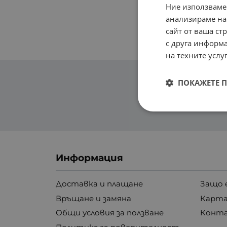
Ние използваме
анализираме на
сайт от ваша ст
с друга информа
на техните услуг
ПОКАЖЕТЕ 
Информация
Доставка и плащане
Защо 
Връщане и замяна
Карта
Общи условия за ползване
Конт