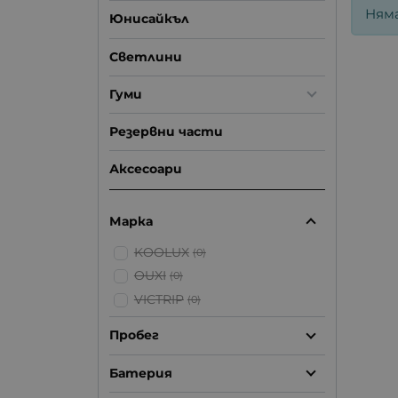
Ням
Юнисайкъл
Светлини
Гуми
Резервни части
Аксесоари
Марка
KOOLUX
(0)
OUXI
(0)
VICTRIP
(0)
Пробег
Батерия