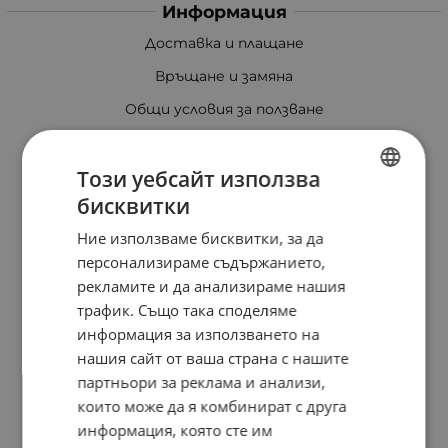
Информация
Доставка и плащане
Връщане и замяна
Общи условия за ползване
Политика за поверителност
Този уебсайт използва
Политика за използване на бисквитки
бисквитки
При възникване на спор, свързан с покупка онлайн,
BULGARIAN
можете да ползвате сайта ОРС
Ние използваме бисквитки, за да
ENGLISH
Вашите права
персонализираме съдържанието,
рекламите и да анализираме нашия
Отказ от сделка
трафик. Също така споделяме
Защо eRider?
информация за използването на
нашия сайт от ваша страна с нашите
Карта на сайта
партньори за реклама и анализи,
Контакти
които може да я комбинират с друга
информация, която сте им