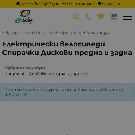
🚚 Доставка 1 до 3 дни • 💳 На изплащане • 🛡️ гаранция
Назад
Начало
Електрически велосипеди
Електрически велосипеди
Спирачки Дискови предна и задна
Избрани филтри:
Спирачки:
Дискови предна и задна
Няма намерени продукти отговарящи на Вашето
търсене!